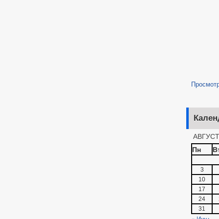
Просмот
Кален
АВГУСТ
Пн
В
3
10
17
24
31
« Июн