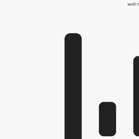
моб.т