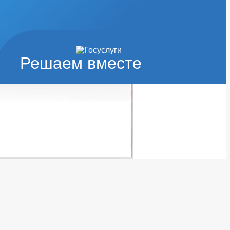
Решаем вместе