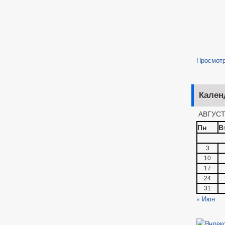
Просмот
Кален
АВГУСТ
Пн
В
3
10
17
24
31
« Июн