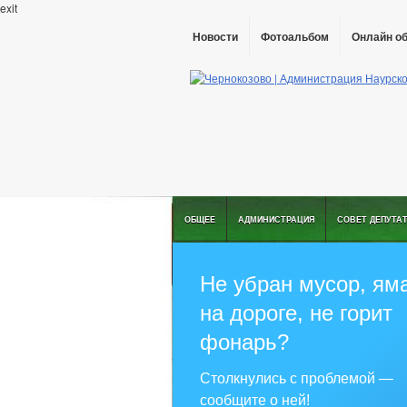
exit
Новости
Фотоальбом
Онлайн о
ОБЩЕЕ
АДМИНИСТРАЦИЯ
СОВЕТ ДЕПУТА
Не убран мусор, ям
на дороге, не горит
фонарь?
Столкнулись с проблемой —
сообщите о ней!