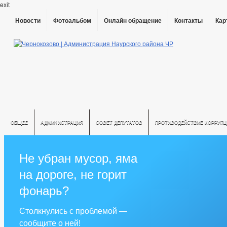
exit
Новости
Фотоальбом
Онлайн обращение
Контакты
Кар
ОБЩЕЕ
АДМИНИСТРАЦИЯ
СОВЕТ ДЕПУТАТОВ
ПРОТИВОДЕЙСТВИЕ КОРРУПЦ
Не убран мусор, яма
на дороге, не горит
фонарь?
Столкнулись с проблемой —
сообщите о ней!