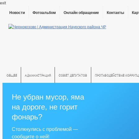
exit
Новости
Фотоальбом
Онлайн обращение
Контакты
Кар
ОБЩЕЕ
АДМИНИСТРАЦИЯ
СОВЕТ ДЕПУТАТОВ
ПРОТИВОДЕЙСТВИЕ КОРРУПЦ
Не убран мусор, яма
на дороге, не горит
фонарь?
Столкнулись с проблемой —
сообщите о ней!