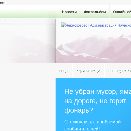
exit
Новости
Фотоальбом
Онлайн о
ОБЩЕЕ
АДМИНИСТРАЦИЯ
СОВЕТ ДЕПУТА
Не убран мусор, ям
на дороге, не горит
фонарь?
Столкнулись с проблемой —
сообщите о ней!