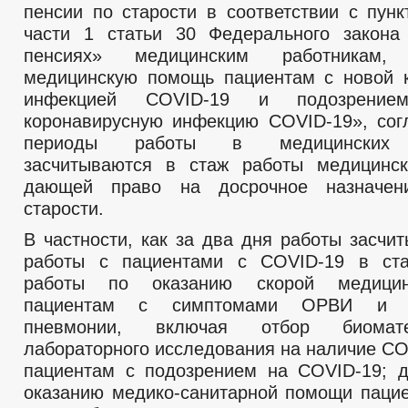
пенсии по старости в соответствии с пунк
МУНИЦИПАЛЬНЫЕ УСЛУГИ
НОРМА
МУНИЦИПАЛЬНЫЕ УСЛУГИ
части 1 статьи 30 Федерального закона
ЕДИНЫЙ ПОРТАЛ ГОСУДАРСТВЕННЫХ И 
пенсиях» медицинским работникам,
ОБРАЩЕНИЕ К ГЛАВЕ
ИНТЕРНЕТ ПРИЕМН
ПРИЕМ ГРАЖДАН
медицинскую помощь пациентам с новой 
ОБЗОРЫ ОБРАЩЕНИЙ ГРАЖДАН
ФОРМА О
инфекцией COVID-19 и подозрени
РЕГЛАМЕНТ РАССМОТРЕНИЯ ОБРАЩЕНИЙ
коронавирусную инфекцию COVID-19», сог
периоды работы в медицинских о
засчитываются в стаж работы медицинск
дающей право на досрочное назначен
старости.
В частности, как за два дня работы засчи
работы с пациентами с COVID-19 в ста
работы по оказанию скорой медици
пациентам с симптомами ОРВИ и вн
пневмонии, включая отбор биомат
лабораторного исследования на наличие CO
пациентам с подозрением на COVID-19; 
оказанию медико-санитарной помощи паци