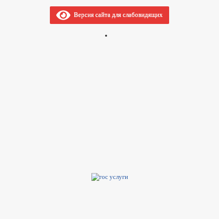
Версия сайта для слабовидящих
МАТИВНО-ПРАВОВЫЕ АКТЫ
СТАНДАРТЫ МУНИЦИПАЛЬНЫХ УС
И МУНИЦИПАЛЬНЫХ УСЛУГ
АЯ
ГРАФИК ПРИЕМА ГРАЖДАН
ОБЗОРЫ ОБРАЩЕНИЙ ГРА
ДОК РАССМОТРЕНИЯ ОБРАЩЕНИЙ