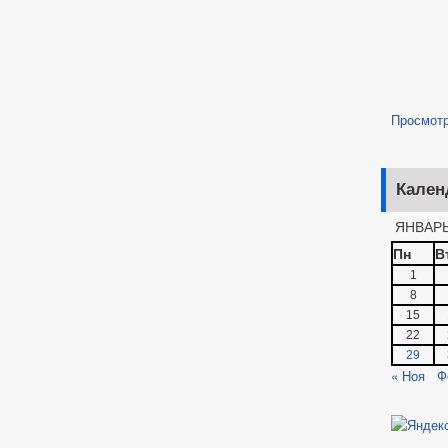
Просмот
Кален
ЯНВАРЬ
Пн
В
1
8
15
22
29
« Ноя
Ф