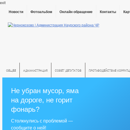
exit
Новости
Фотоальбом
Онлайн обращение
Контакты
Кар
ОБЩЕЕ
АДМИНИСТРАЦИЯ
СОВЕТ ДЕПУТАТОВ
ПРОТИВОДЕЙСТВИЕ КОРРУПЦ
Не убран мусор, яма
на дороге, не горит
фонарь?
Столкнулись с проблемой —
сообщите о ней!