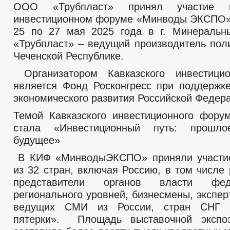
ООО «Трубпласт» принял участие в
Структура, полномочия, задачи и функции
Тексты официальных выступлений и заявлений
инвестиционном форуме «Минводы ЭКСПО»
_
25 по 27 мая 2025 года в г. Минераль
Совет депутатов
«Трубпласт» – ведущий производитель пол
Депутаты
Сведения о доходах
Чеченской Республике.
Заседания Совета депутатов
Структура, полномочия, задачи и функции
Организатором Кавказского инвестици
_
является Фонд Росконгресс при поддержк
Противодействие коррупции
экономического развития Российской Федер
НПА
Иные акты в сфере противодействия коррупции
Темой Кавказского инвестиционного фору
Антикоррупционная экспертиза
стала «Инвестиционный путь: прошло
Методические материалы
Формы документов, связанных с противодействием коррупции, для з
будущее»
Комиссия по соблюдению требований к служебному поведению и уре
Сведения о доходах, расходах, об имуществе и обязательствах имущ
В КИФ «МинводыЭКСПО» приняли участие
Обратная связь для сообщений о фактах коррупции
из 32 стран, включая Россию, в том числе
_
представители органов власти фед
Правовые акты
Устав
регионального уровней, бизнесмены, экспе
Решения
ведущих СМИ из России, стран СНГ и
Проекты к обсуждению
пятерки».
Площадь выставочной экспо
Порядок обжалования НПА
Распоряжения администрации