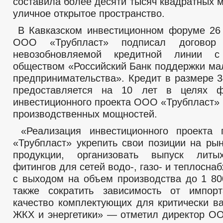
составила более десяти тысяч квадратных 
Постановления администрации
уличное открытое пространство.
Административные регламенты
Федеральные законы
В Кавказском инвестиционном форуме 26
Публичные слушания
ООО «Трубпласт» подписал договор
Бюджет
Бюджет по годам
невозобновляемой кредитной линии с
Отчет об исполнении бюджета
обществом «Российский Банк поддержки мал
_
предпринимательства». Кредит в размере 3
Муниципальные услуги
Муниципальные услуги
предоставляется на 10 лет в целях ф
Нормативно-правовые акты
инвестиционного проекта ООО «Трубпласт»
Стандарты муниципальных услуг
производственных мощностей.
Единый портал государственных и муниципальных услуг
Прием граждан
«Реализация инвестиционного проекта
Обращение к главе
«Трубпласт» укрепить свои позиции на ры
Интернет приемная
График приема граждан
продукции, организовать выпуск лит
Обзоры обращений граждан
фитингов для сетей водо-, газо- и теплосна
Форма обращений и заявлений
с выходом на объем производства до 1 80
Порядок рассмотрения обращений
Регламент рассмотрения обращений
также сократить зависимость от импор
качество комплектующих для критически в
ЖКХ и энергетики» — отметил директор О