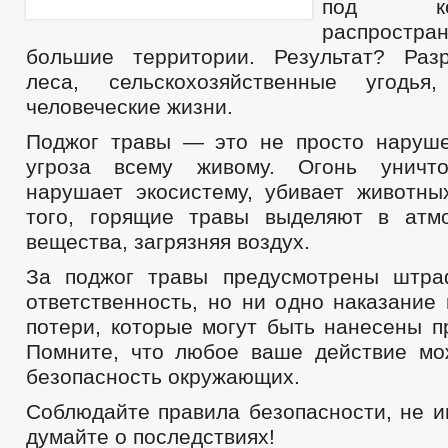
под к
МУНИЦИПАЛЬНЫЕ УСЛУГИ
НОРМА
распрост
МУНИЦИПАЛЬНЫЕ УСЛУГИ
ЕДИНЫЙ ПОРТАЛ ГОСУДАРСТВЕННЫХ И 
большие территории. Результат? Раз
ОБРАЩЕНИЕ К ГЛАВЕ
ИНТЕРНЕТ ПРИЕМН
леса, сельскохозяйственные угодь
ПРИЕМ ГРАЖДАН
ОБЗОРЫ ОБРАЩЕНИЙ ГРАЖДАН
ФОРМА О
человеческие жизни.
РЕГЛАМЕНТ РАССМОТРЕНИЯ ОБРАЩЕНИЙ
Поджог травы — это не просто наруше
угроза всему живому. Огонь уничто
нарушает экосистему, убивает животны
того, горящие травы выделяют в атм
вещества, загрязняя воздух.
За поджог травы предусмотрены штра
ответственность, но ни одно наказание
потери, которые могут быть нанесены п
Помните, что любое ваше действие мо
безопасность окружающих.
Соблюдайте правила безопасности, не и
думайте о последствиях!