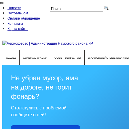
exit
Новости
Фотоальбом
Онлайн обращение
Контакты
Карта сайта
ОБЩЕЕ
АДМИНИСТРАЦИЯ
СОВЕТ ДЕПУТАТОВ
ПРОТИВОДЕЙСТВИЕ КОРРУПЦ
Не убран мусор, яма
на дороге, не горит
фонарь?
Столкнулись с проблемой —
сообщите о ней!