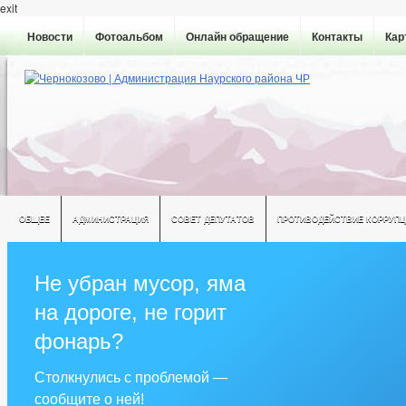
exit
Новости
Фотоальбом
Онлайн обращение
Контакты
Кар
ОБЩЕЕ
АДМИНИСТРАЦИЯ
СОВЕТ ДЕПУТАТОВ
ПРОТИВОДЕЙСТВИЕ КОРРУПЦ
Не убран мусор, яма
на дороге, не горит
фонарь?
Столкнулись с проблемой —
сообщите о ней!