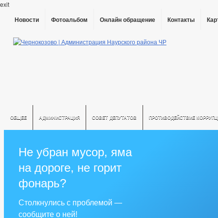
exit
Новости
Фотоальбом
Онлайн обращение
Контакты
Кар
ОБЩЕЕ
АДМИНИСТРАЦИЯ
СОВЕТ ДЕПУТАТОВ
ПРОТИВОДЕЙСТВИЕ КОРРУПЦ
Не убран мусор, яма
на дороге, не горит
фонарь?
Столкнулись с проблемой —
сообщите о ней!