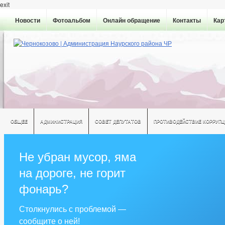
exit
Новости
Фотоальбом
Онлайн обращение
Контакты
Кар
ОБЩЕЕ
АДМИНИСТРАЦИЯ
СОВЕТ ДЕПУТАТОВ
ПРОТИВОДЕЙСТВИЕ КОРРУПЦ
Не убран мусор, яма
на дороге, не горит
фонарь?
Столкнулись с проблемой —
сообщите о ней!