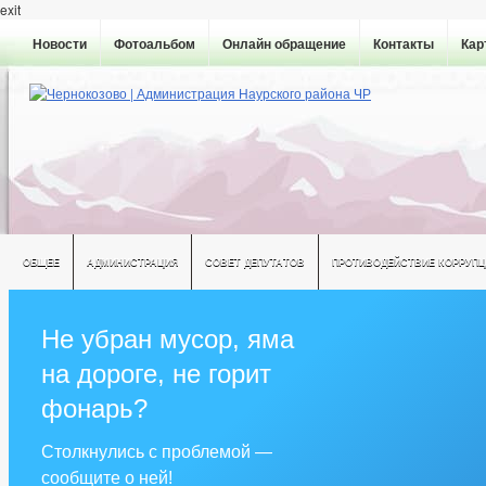
exit
Новости
Фотоальбом
Онлайн обращение
Контакты
Кар
ОБЩЕЕ
АДМИНИСТРАЦИЯ
СОВЕТ ДЕПУТАТОВ
ПРОТИВОДЕЙСТВИЕ КОРРУПЦ
Не убран мусор, яма
на дороге, не горит
фонарь?
Столкнулись с проблемой —
сообщите о ней!